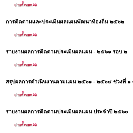
การติดตามและประเมินผลแผนพัฒนาท้องถิ่น ๒๕๖๒
รายงานผลการติดตามประเมินผลแผน - ๒๕๖๑ รอบ ๒
สรุปผลการดำเนินงานตามแผน ๒๕๖๑ - ๒๕๖๔ ช่วงที่ ๑
รายงานผลการติดตามประเมินผลแผน ประจำปี ๒๕๖๐